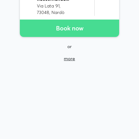
Via Lata 91,
73048, Nardò
Book now
or
more