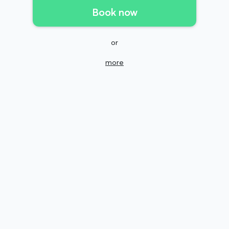
Book now
or
more